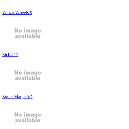
Winzo Wheels 9
Sicbo 12
Super Magic 5D