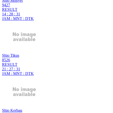
Shio Monyet
9427
RESULT
14
:
28
:
30
JAM : MNT : DTK
Shio Tikus
8526
RESULT
21
:
27
:
30
JAM : MNT : DTK
Shio Kerbau