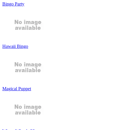
Bingo Party
Hawaii Bingo
Magical Puppet