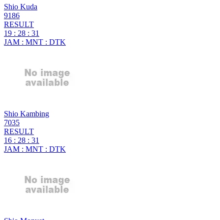
Shio Kuda
9186
RESULT
19
:
28
:
30
JAM : MNT : DTK
Shio Kambing
7035
RESULT
16
:
28
:
30
JAM : MNT : DTK