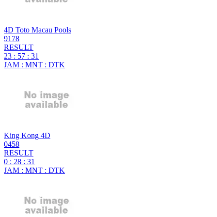
4D Toto Macau Pools
9178
RESULT
23
:
57
:
30
JAM : MNT : DTK
King Kong 4D
0458
RESULT
0
:
28
:
30
JAM : MNT : DTK