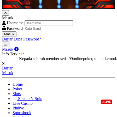
Masuk
Username
Password
Masuk
Daftar
Lupa Password?
Masuk
Info Terkini :
Kepada seluruh member setia 99onlinepoker, untuk kemudahan da
Daftar
Masuk
Home
Poker
Slots
Stream N Spin
Live Casino
Idnlive
Sportsbook