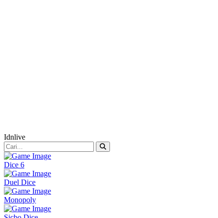
Idnlive
Dice 6
Duel Dice
Monopoly
Sicbo Dice