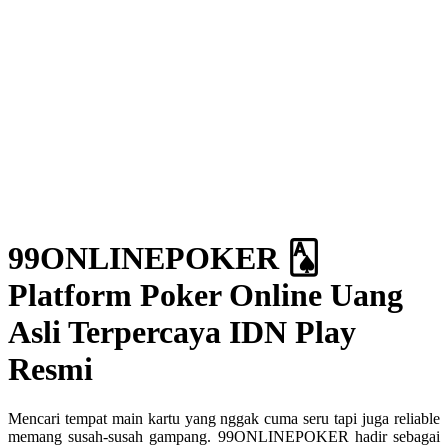
99ONLINEPOKER 🂡
Platform Poker Online Uang
Asli Terpercaya IDN Play
Resmi
Mencari tempat main kartu yang nggak cuma seru tapi juga reliable
memang susah-susah gampang. 99ONLINEPOKER hadir sebagai